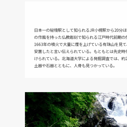
日本一の秘境駅として知られるJR小幌駅から20分
の作風を持った仏教彫刻で知られる江戸時代前期の僧侶で
1663年の噴火で大量に煙を上げている有珠山を見
安置したと言い伝えられている。もともとは先史時
けられている。北海道大学による発掘調査では、約2,
土器や石器とともに、人骨も見つかっている。