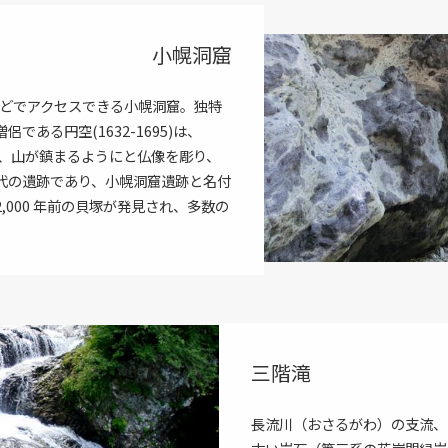
小幌洞窟
ほどでアクセスできる小幌洞窟。独特
ある円空(1632-1695)は、
て、山が鎮まるようにと仏像を彫り、
代の遺跡であり、小幌洞窟遺跡と名付
000 年前の貝塚が発見され、多数の
三階滝
長流川（おさるがわ）の支流、