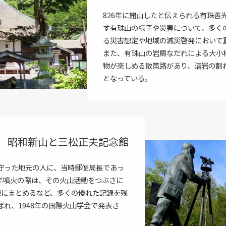
826年に開山したと伝えられる有珠
す有珠山の様子や災害について、多く
る災害想定や地域の減災啓発において
また、有珠山の岩屑なだれによる大小
物が楽しめる散策路があり、溶岩の割
となっている。
昭和新山と三松正夫記念館
守った地元の人に、当時郵便局長であっ
5年噴火の際は、その火山活動をつぶさに
表にまとめるなど、多くの優れた記録を残
れ、1948年の国際火山学会で発表さ