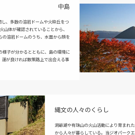
中島
開し、多数の溶岩ドームや火砕丘をつ
の火山体が確認されていることから、
らの溶岩ドームのうち、水面から顔を
の様子が分かるとともに、島の環境に
、運が良ければ散策路上で出会える事
縄文の人々のくらし
洞爺湖や有珠山の火山活動により育まれた
から人々が暮らしている。当ジオパークエ