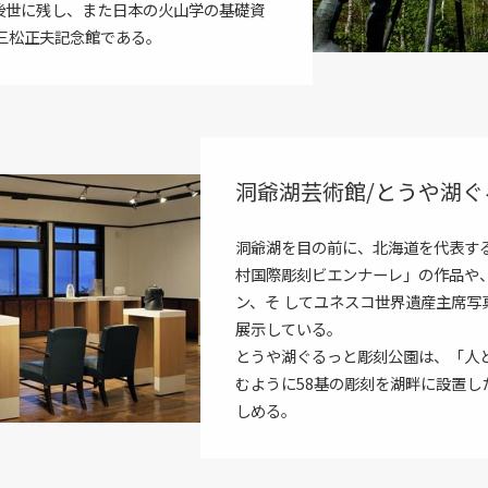
後世に残し、また日本の火山学の基礎資
三松正夫記念館である。
洞爺湖芸術館/とうや湖
洞爺湖を目の前に、北海道を代表す
村国際彫刻ビエンナーレ」の作品や
ン、そ してユネスコ世界遺産主席写真
展示している。
とうや湖ぐるっと彫刻公園は、「人
むように58基の彫刻を湖畔に設置
しめる。