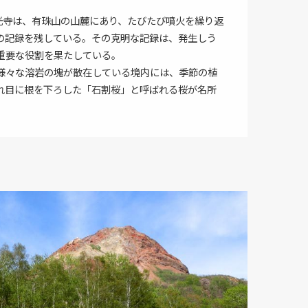
善光寺は、有珠山の山麓にあり、たびたび噴火を繰り返
の記録を残している。その克明な記録は、発生しう
重要な役割を果たしている。
様々な溶岩の塊が散在している境内には、季節の植
れ目に根を下ろした「石割桜」と呼ばれる桜が名所