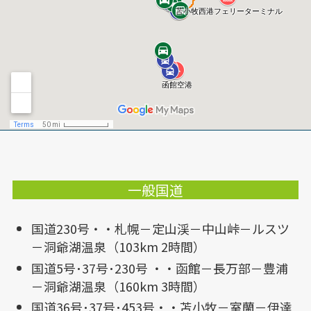
一般国道
国道230号・・札幌－定山渓－中山峠－ルスツ
－洞爺湖温泉（103km 2時間）
国道5号･37号･230号 ・・函館－長万部－豊浦
－洞爺湖温泉（160km 3時間）
国道36号･37号･453号・・苫小牧－室蘭－伊達