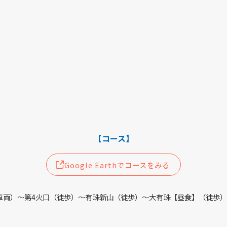
【コース】
Google Earthでコースをみる
車両）～第4火口（徒歩）～有珠新山（徒歩）～大有珠【昼食】（徒歩