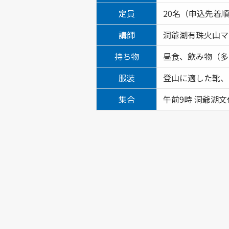
定員
20名（申込先着
講師
洞爺湖有珠火山マ
持ち物
昼食、飲み物（多
服装
登山に適した靴、
集合
午前9時 洞爺湖