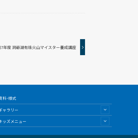
和7年度 洞爺湖有珠火山マイスター養成講座
資料･様式
ギャラリー
キッズメニュー