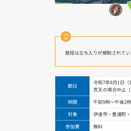
普段は立ち入りが規制されてい
令和7年6月1日
期日
荒天の場合中止（
時間
午前9時～午後2
対象
伊達市・豊浦町・
参加費
無料