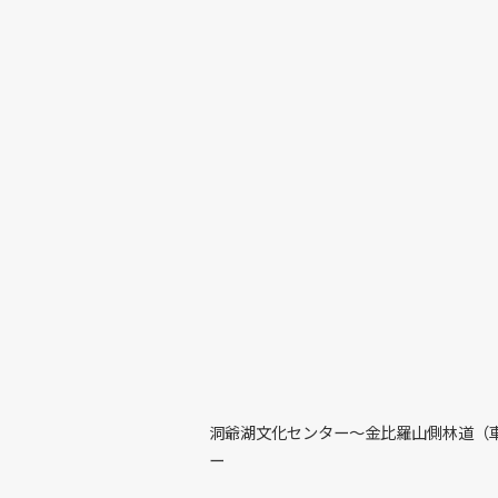
洞爺湖文化センター～金比羅山側林道（
ー